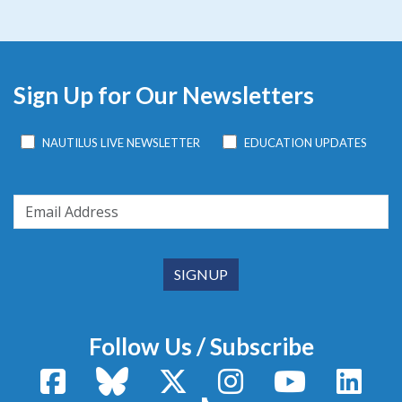
Sign Up for Our Newsletters
NAUTILUS LIVE NEWSLETTER
EDUCATION UPDATES
Follow Us / Subscribe
Facebook
Bluesky
X / Twitter
Instagram
YouTube
Linke